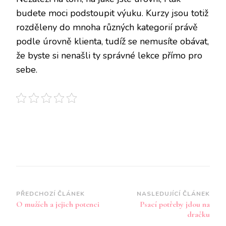
budete moci podstoupit výuku. Kurzy jsou totiž
rozděleny do mnoha různých kategorií právě
podle úrovně klienta, tudíž se nemusíte obávat,
že byste si nenašli ty správné lekce přímo pro
sebe.
Navigace
PŘEDCHOZÍ ČLÁNEK
NASLEDUJÍCÍ ČLÁNEK
O mužích a jejich potenci
Psací potřeby jdou na
příspěvku
dračku