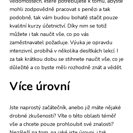
vědomostech, které potřebujete k tomu, abyste
mohli zodpovědně pracovat s penězi a tak
podobně, tak vám budou bohatě stačit pouze
kvalitní
kurzy účetnictví
. Díky nim se totiž
můžete i tak naučit vše, co po vás
zaměstnavatel požaduje. Výuka je opravdu
intenzivní, probíhá v několika desítkách lekcí. I
za tak krátkou dobu se stihnete naučit vše, co je
důležité a co byste měli rozhodně znát a vědět.
Více úrovní
Jste naprostý začátečník, anebo již máte nějaké
drobné zkušenosti? Víte o této oblasti téměř
vše a chcete pouze prohloubit své znalosti?
Nezáleží na tom, na jaké jste úrovni, i tak