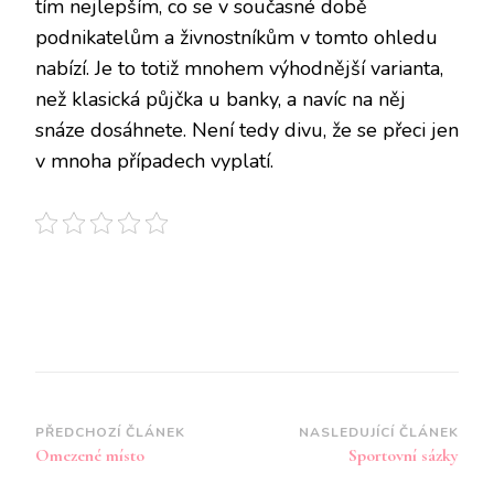
tím nejlepším, co se v současné době
podnikatelům a živnostníkům v tomto ohledu
nabízí. Je to totiž mnohem výhodnější varianta,
než klasická půjčka u banky, a navíc na něj
snáze dosáhnete. Není tedy divu, že se přeci jen
v mnoha případech vyplatí.
Navigace
PŘEDCHOZÍ ČLÁNEK
NASLEDUJÍCÍ ČLÁNEK
Omezené místo
Sportovní sázky
příspěvku