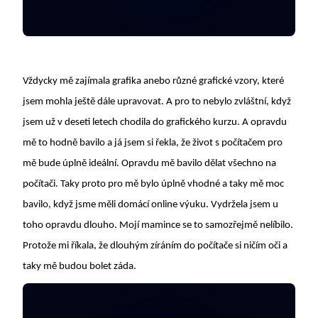
Vždycky mě zajímala grafika anebo různé grafické vzory, které
jsem mohla ještě dále upravovat. A pro to nebylo zvláštní, když
jsem už v deseti letech chodila do grafického kurzu. A opravdu
mě to hodně bavilo a já jsem si řekla, že život s počítačem pro
mě bude úplně ideální. Opravdu mě bavilo dělat všechno na
počítači. Taky proto pro mě bylo úplně vhodné a taky mě moc
bavilo, když jsme měli domácí online výuku. Vydržela jsem u
toho opravdu dlouho. Mojí mamince se to samozřejmě nelíbilo.
Protože mi říkala, že dlouhým zíráním do počítače si ničím oči a
taky mě budou bolet záda.