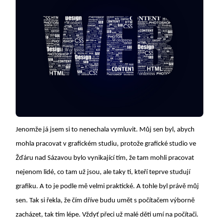
Jenomže já jsem si to nenechala vymluvit. Můj sen byl, abych
mohla pracovat v grafickém studiu, protože grafické studio ve
Žďáru nad Sázavou bylo vynikající tím, že tam mohli pracovat
nejenom lidé, co tam už jsou, ale taky ti, kteří teprve studují
grafiku. A to je podle mě velmi praktické.
A tohle byl právě můj
sen. Tak si řekla, že čím dříve budu umět s počítačem výborně
zacházet, tak tím lépe. Vždyť přeci už malé děti umí na počítači.