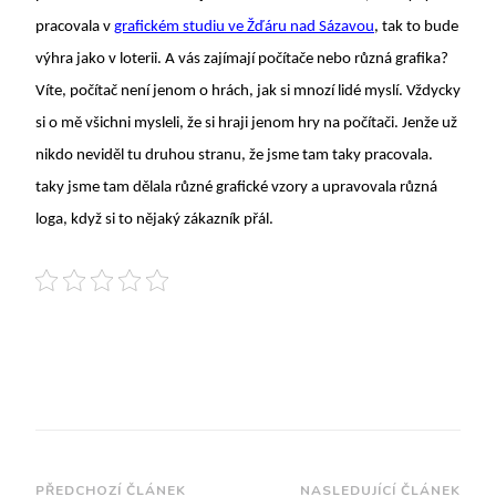
pracovala v
grafickém studiu ve Žďáru nad Sázavou
, tak to bude
výhra jako v loterii. A vás zajímají počítače nebo různá grafika?
Víte, počítač není jenom o hrách, jak si mnozí lidé myslí. Vždycky
si o mě všichni mysleli, že si hraji jenom hry na počítači. Jenže už
nikdo neviděl tu druhou stranu, že jsme tam taky pracovala.
taky jsme tam dělala různé grafické vzory a upravovala různá
loga, když si to nějaký zákazník přál.
PŘEDCHOZÍ ČLÁNEK
NASLEDUJÍCÍ ČLÁNEK