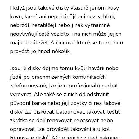
I když jsou takové disky vlastně jenom kusy
kovu, které ani nepohánějí, ani nezrychlují,
nebrzdí, nezatáčejí nebo jinak významně
neovlivňují celé vozidlo, i na nich může jejich
majiteli záležet. A činností, které se tu mohou
provést, je hned několik.
Jsou-li disky dejme tomu kvůli havárii nebo
jízdě po prachmizerných komunikacích
zdeformované, lze je u profesionálů nechat
vyrovnat. Ale také se z nich dá odstranit
původní barva nebo její zbytky či rez, takové
disky lze pískovat, balotinovat, lakovat, leštit,
zkrátka se dají renovovat, repasovat nebo
opravovat, lze provádět
lakování alu kol
Renovace disků
. Až se jejich vzhled nakonec