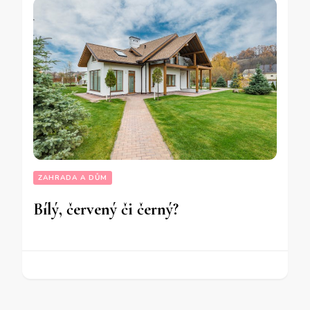
ZAHRADA A DŮM
Bílý, červený či černý?